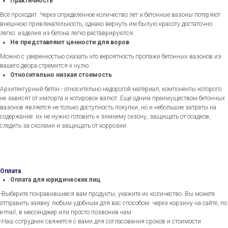
Практичность
Всё проходит. Через определённое количество лет и бетонные вазоны потеряют
внешнюю привлекательность, однако вернуть им былую красоту достаточно
легко: изделия из бетона легко реставрируются.
Не представляют ценности для воров
Можно с уверенностью сказать что вероятность пропажи бетонных вазонов из
вашего двора стремится к нулю.
Относительно низкая стоимость
Архитектурный бетон - относительно недорогой материал, компоненты которого
не зависят от импорта и котировок валют. Ещё одним преимуществом бетонных
вазонов является не только доступность покупки, но и небольшие затраты на
содержание: их не нужно готовить к зимнему сезону, защищать от осадков,
следить за сколами и защищать от коррозии.
Оплата
Оплата для юридических лиц
-Выберите понравившиеся вам продукты, укажите их количество. Вы можете
отправить заявку любым удобным для вас способом: через корзину на сайте, по
e-mail, в мессенджер или просто позвонив нам.
-Наш сотрудник свяжется с вами для согласования сроков и стоимости