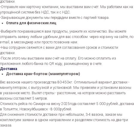
доставки.
-Отправьте нам карточку компании, мы выставим вам счёт. Мы работаем как на
упрощённой системе без НДС, так и с НДС.
-Закрывающие документы мы передадим вместе с партией товара.
Оплата для физических лиц
-Выберите понравившиеся вам продукты, укажите их количество. Вы можете
отправить заявку любым удобным для вас способом: через корзину на сайте, по
e-mail, в мессенджер или просто позвонив нам.
-Наш сотрудник свяжется с вами для согласования сроков и стоимости
доставки.
-После этого мы выставим вам счёт на оплату. Его можно оплатить из
приложения любого банка по QR коду, размещённому в счете.
Доставка
Доставка кран-бортом (манипулятором)
Вес вазонов нашего производства 80-450кг. Оптимальный вариант доставки -
манипулятором, с выгрузкой и установкой. Мы привезём и установим вазоны
в указанное место. Вылет стрелы - расстояние, на которое можно расставить
вазоны составляет 5 метров.
Стоимость рейса по Самаре на весну 2025года составляет 5 000 рублей; доставка
в Тольятти, Новокуйбышевск - 8 000рублей.
Для снижения стоимости доставки при небольшом, 3-4 вазона, заказе мы
комплектуем заявки в одном направлении и разделяем стоимость на два-три
заказа.