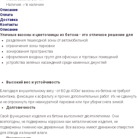
Наличие: ✅в наличии
Описание
Оплата
Доставка
Контакты
Описание
Уличные вазоны и цветочницы из бетона - это отличное решение для
разделения пешеходной зоны от автомобильной
ограничения зоны парковки
зонирования пространства
оформления входных групп для офисных и торговых помещений
устройства зелёных насаждений среди каменных джунглей
Высокий вес и устойчивость
Благодаря внушительному весу - от 80 до 400кг вазоны из бетона не требуют
монтажа, фиксации к асфальту и прочих дополнительных работ. Их не сдвинуть
и не опрокинуть при неаккуратной парковке или при уборке снега зимой.
Долговечность
Свой функционал изделия из бетона выполняют десятилетиями. Они
всепогодны, не подвержены коррозии как металлические изделия, не
подвержены гниению как деревянные. Все вазоны имеют дренажное отверстия
для отвода излишней влаги.