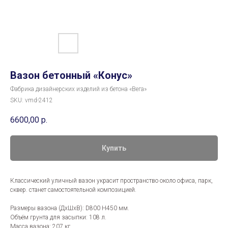
Вазон бетонный «Конус»
Фабрика дизайнерских изделий из бетона «Вега»
SKU:
vmd-2412
6600,00
р.
Купить
Классический уличный вазон украсит пространство около офиса, парк,
сквер. станет самостоятельной композицией.
Размеры вазона (ДхШхВ): D800 H450 мм.
Объём грунта для засыпки: 108 л.
Масса вазона: 207 кг.