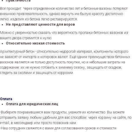
Практичность
Всё проходит. Через определённое количество лет и бетонные вазоны потеряют
внешнюю привлекательность, однако вернуть им былую красоту достаточно
легко: изделия из бетона легко реставрируются.
Не представляют ценности для воров
Можно с уверенностью сказать что вероятность пропажи бетонных вазонов из
вашего двора стремится к нулю.
Относительно низкая стоимость
Архитектурный бетон - относительно недорогой материал, компоненты которого
не зависят от импорта и котировок валют. Ещё одним преимуществом бетонных
вазонов является не только доступность покупки, но и небольшие затраты на
содержание: их не нужно готовить к зимнему сезону, защищать от осадков,
следить за сколами и защищать от коррозии.
Оплата
Оплата для юридических лиц
-Выберите понравившиеся вам продукты, укажите их количество. Вы можете
отправить заявку любым удобным для вас способом: через корзину на сайте, по
e-mail, в мессенджер или просто позвонив нам.
-Наш сотрудник свяжется с вами для согласования сроков и стоимости