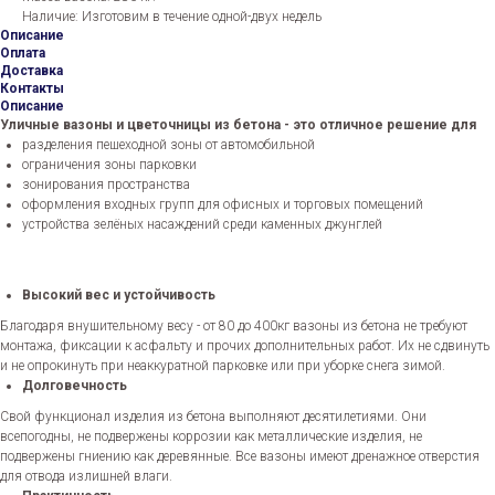
Наличие: Изготовим в течение одной-двух недель
Описание
Оплата
Доставка
Контакты
Описание
Уличные вазоны и цветочницы из бетона - это отличное решение для
разделения пешеходной зоны от автомобильной
ограничения зоны парковки
зонирования пространства
оформления входных групп для офисных и торговых помещений
устройства зелёных насаждений среди каменных джунглей
Высокий вес и устойчивость
Благодаря внушительному весу - от 80 до 400кг вазоны из бетона не требуют
монтажа, фиксации к асфальту и прочих дополнительных работ. Их не сдвинуть
и не опрокинуть при неаккуратной парковке или при уборке снега зимой.
Долговечность
Свой функционал изделия из бетона выполняют десятилетиями. Они
всепогодны, не подвержены коррозии как металлические изделия, не
подвержены гниению как деревянные. Все вазоны имеют дренажное отверстия
для отвода излишней влаги.