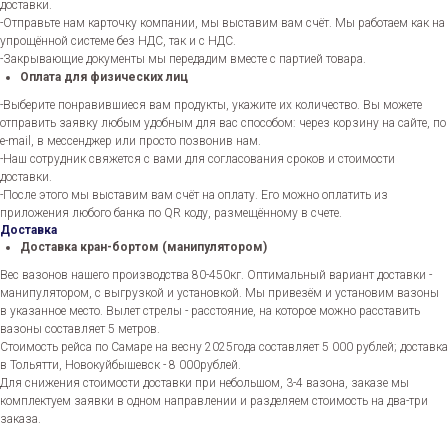
доставки.
-Отправьте нам карточку компании, мы выставим вам счёт. Мы работаем как на
упрощённой системе без НДС, так и с НДС.
-Закрывающие документы мы передадим вместе с партией товара.
Оплата для физических лиц
-Выберите понравившиеся вам продукты, укажите их количество. Вы можете
отправить заявку любым удобным для вас способом: через корзину на сайте, по
e-mail, в мессенджер или просто позвонив нам.
-Наш сотрудник свяжется с вами для согласования сроков и стоимости
доставки.
-После этого мы выставим вам счёт на оплату. Его можно оплатить из
приложения любого банка по QR коду, размещённому в счете.
Доставка
Доставка кран-бортом (манипулятором)
Вес вазонов нашего производства 80-450кг. Оптимальный вариант доставки -
манипулятором, с выгрузкой и установкой. Мы привезём и установим вазоны
в указанное место. Вылет стрелы - расстояние, на которое можно расставить
вазоны составляет 5 метров.
Стоимость рейса по Самаре на весну 2025года составляет 5 000 рублей; доставка
в Тольятти, Новокуйбышевск - 8 000рублей.
Для снижения стоимости доставки при небольшом, 3-4 вазона, заказе мы
комплектуем заявки в одном направлении и разделяем стоимость на два-три
заказа.