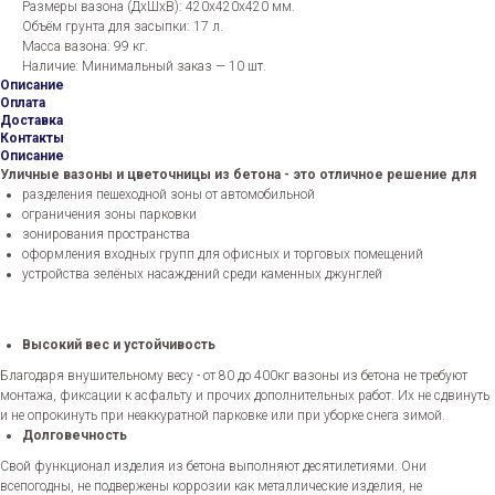
Размеры вазона (ДхШхВ): 420x420x420 мм.
Объём грунта для засыпки: 17 л.
Масса вазона: 99 кг.
Наличие: Минимальный заказ — 10 шт.
Описание
Оплата
Доставка
Контакты
Описание
Уличные вазоны и цветочницы из бетона - это отличное решение для
разделения пешеходной зоны от автомобильной
ограничения зоны парковки
зонирования пространства
оформления входных групп для офисных и торговых помещений
устройства зелёных насаждений среди каменных джунглей
Высокий вес и устойчивость
Благодаря внушительному весу - от 80 до 400кг вазоны из бетона не требуют
монтажа, фиксации к асфальту и прочих дополнительных работ. Их не сдвинуть
и не опрокинуть при неаккуратной парковке или при уборке снега зимой.
Долговечность
Свой функционал изделия из бетона выполняют десятилетиями. Они
всепогодны, не подвержены коррозии как металлические изделия, не