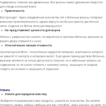
подвержены гниению как деревянные. Все вазоны имеют дренажное отверстия
для отвода излишней влаги.
Практичность
Всё проходит. Через определённое количество лет и бетонные вазоны потеряют
внешнюю привлекательность, однако вернуть им былую красоту достаточно
легко: изделия из бетона легко реставрируются.
Не представляют ценности для воров
Можно с уверенностью сказать что вероятность пропажи бетонных вазонов из
вашего двора стремится к нулю.
Относительно низкая стоимость
Архитектурный бетон - относительно недорогой материал, компоненты которого
не зависят от импорта и котировок валют. Ещё одним преимуществом бетонных
вазонов является не только доступность покупки, но и небольшие затраты на
содержание: их не нужно готовить к зимнему сезону, защищать от осадков,
следить за сколами и защищать от коррозии.
Оплата
Оплата для юридических лиц
-Выберите понравившиеся вам продукты, укажите их количество. Вы можете
отправить заявку любым удобным для вас способом: через корзину на сайте, по