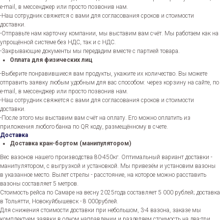
e-mail, в мессенджер или просто позвонив нам.
-Наш сотрудник свяжется с вами для согласования сроков и стоимости
доставки.
-Отправьте нам карточку компании, мы выставим вам счёт. Мы работаем как на
упрощённой системе без НДС, так и с НДС.
-Закрывающие документы мы передадим вместе с партией товара.
Оплата для физических лиц
-Выберите понравившиеся вам продукты, укажите их количество. Вы можете
отправить заявку любым удобным для вас способом: через корзину на сайте, по
e-mail, в мессенджер или просто позвонив нам.
-Наш сотрудник свяжется с вами для согласования сроков и стоимости
доставки.
-После этого мы выставим вам счёт на оплату. Его можно оплатить из
приложения любого банка по QR коду, размещённому в счете.
Доставка
Доставка кран-бортом (манипулятором)
Вес вазонов нашего производства 80-450кг. Оптимальный вариант доставки -
манипулятором, с выгрузкой и установкой. Мы привезём и установим вазоны
в указанное место. Вылет стрелы - расстояние, на которое можно расставить
вазоны составляет 5 метров.
Стоимость рейса по Самаре на весну 2025года составляет 5 000 рублей; доставка
в Тольятти, Новокуйбышевск - 8 000рублей.
Для снижения стоимости доставки при небольшом, 3-4 вазона, заказе мы
комплектуем заявки в одном направлении и разделяем стоимость на два-три